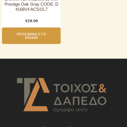
Prestige Oak Gray CODE: D
4168V4 AC5/15,7
€
29.00
ΠΡΟΣΘΉΚΗ ΣΤΟ
ΚΑΛΆΘΙ