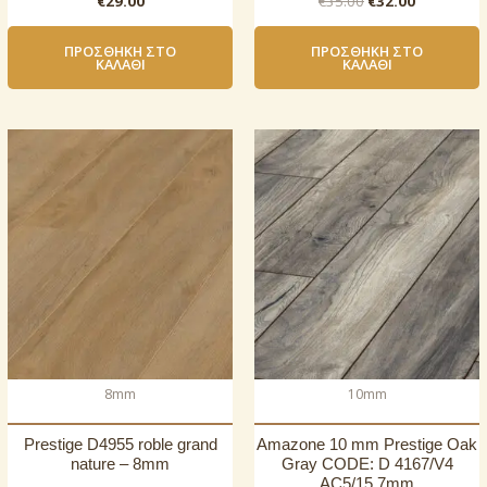
€
29.00
€
35.00
€
32.00
price
τρέχουσ
was:
τιμή
ΠΡΟΣΘΉΚΗ ΣΤΟ
ΠΡΟΣΘΉΚΗ ΣΤΟ
€35.00.
είναι:
ΚΑΛΆΘΙ
ΚΑΛΆΘΙ
€32.00.
8mm
10mm
Prestige D4955 roble grand
Amazone 10 mm Prestige Oak
nature – 8mm
Gray CODE: D 4167/V4
AC5/15,7mm