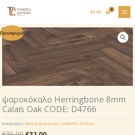
Μετάβαση
στο
€
0.00
περιεχόμενο
Προσφορά!
ψαροκόκαλο Herringbone 8mm
Calais Oak CODE: D4766
Κατηγορίες:
8mm ψαροκόκαλο
,
LAMINATE ΔΑΠΕΔΑ
Original
Η
€
35.00
€
32.00