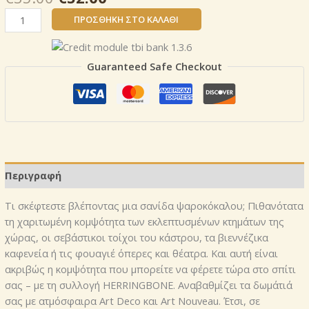
price
τρέχουσα
ψαροκόκαλο
ΠΡΟΣΘΉΚΗ ΣΤΟ ΚΑΛΆΘΙ
was:
τιμή
Herringbone
€35.00.
είναι:
8mm
€32.00.
Calais
Guaranteed Safe Checkout
Oak
CODE:
D4766
ποσότητα
Περιγραφή
Τι σκέφτεστε βλέποντας μια σανίδα ψαροκόκαλου; Πιθανότατα
τη χαριτωμένη κομψότητα των εκλεπτυσμένων κτημάτων της
χώρας, οι σεβάστικοι τοίχοι του κάστρου, τα βιεννέζικα
καφενεία ή τις φουαγιέ όπερες και θέατρα. Και αυτή είναι
ακριβώς η κομψότητα που μπορείτε να φέρετε τώρα στο σπίτι
σας – με τη συλλογή HERRINGBONE. Αναβαθμίζει τα δωμάτιά
σας με ατμόσφαιρα Art Deco και Art Nouveau. Έτσι, σε