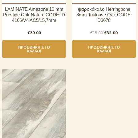
LAMINATE Amazone 10 mm
ψαροκόκαλο Herringbone
Prestige Oak Nature CODE: D
8mm Toulouse Oak CODE:
4166/V4 AC5/15,7mm
D3678
Original
Η
€
29.00
€
35.00
€
32.00
price
τρέχουσ
was:
τιμή
ΠΡΟΣΘΉΚΗ ΣΤΟ
ΠΡΟΣΘΉΚΗ ΣΤΟ
€35.00.
είναι:
ΚΑΛΆΘΙ
ΚΑΛΆΘΙ
€32.00.