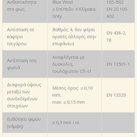
Ανθεκτικότητα
Blue Wool
105-B02
στο φως
≥ Επίπεδο 4 Κλίμακα
EN 20 105-
Grey
A02
Αντίσταση σε
Bαθμός 4, δεν φέρει
EN 438-2,
κάφτρα
ορατές αλλαγές στην
18
τσιγάρου
επιφάνεια
Αναφλέγεται με
Αντίσταση στη
δυσκολία,
EN 13501-1
φωτιά
τουλάχιστον Cfl-s1
Διαφορά ύψους
Μέσος όρος: ≤ 0,10
μεταξύ των
mm,
EN 13329
συνδεδεμένων
max: ≤ 0,15 mm
στοιχείων
Ευθύτητα ακμών
≤ 0,3 mm / m
(κάμψη)