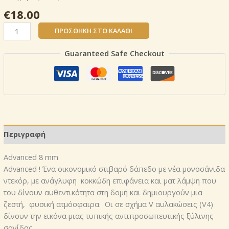
€
18.00
8
ΠΡΟΣΘΉΚΗ ΣΤΟ ΚΑΛΆΘΙ
mm
Advanced
Guaranteed Safe Checkout
Trend
Oak
Grey
CODE:
D
3126
/
Περιγραφή
V4Τιμή:ανα
τετραγωνικό
Advanced 8 mm
μέτρο
Advanced ! Ένα οικονομικό στιβαρό δάπεδο με νέα μονοσάνιδα
ποσότητα
ντεκόρ, με ανάγλυφη κοκκώδη επιφάνεια και ματ λάμψη που
του δίνουν αυθεντικότητα στη δομή και δημιουργούν μια
ζεστή, φυσική ατμόσφαιρα. Οι σε σχήμα V αυλακώσεις (V4)
δίνουν την εικόνα μιας τυπικής αντιπροσωπευτικής ξύλινης
σανίδας.