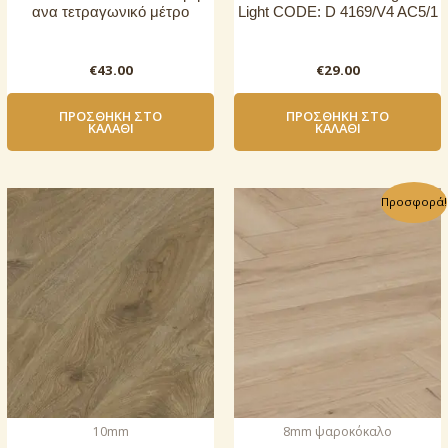
ανα τετραγωνικό μέτρο
Light CODE: D 4169/V4 AC5/1
€
43.00
€
29.00
ΠΡΟΣΘΉΚΗ ΣΤΟ
ΠΡΟΣΘΉΚΗ ΣΤΟ
ΚΑΛΆΘΙ
ΚΑΛΆΘΙ
Προσφορά!
10mm
8mm ψαροκόκαλο