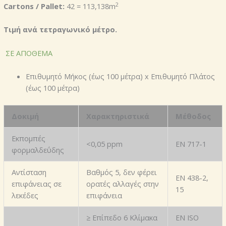
2
Cartons / Pallet:
42 = 113,138
m
Τιμή ανά τετραγωνικό μέτρο.
ΣΕ ΑΠΟΘΕΜΑ
Επιθυμητό Μήκος (έως 100 μέτρα) x Επιθυμητό Πλάτος
(έως 100 μέτρα)
Δοκιμή
Χαρακτηριστικά
Μέθοδος
Εκπομπές
<0,05 ppm
EN 717-1
φορμαλδεΰδης
Αντίσταση
Bαθμός 5, δεν φέρει
EN 438-2,
επιφάνειας σε
ορατές αλλαγές στην
15
λεκέδες
επιφάνεια
≥ Επίπεδο 6 Κλίμακα
EN ISO