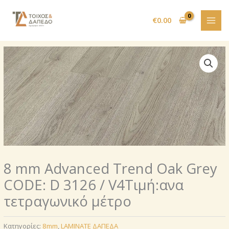
Μετάβαση
στο
€
0.00
περιεχόμενο
8 mm Advanced Trend Oak Grey
CODE: D 3126 / V4Τιμή:ανα
τετραγωνικό μέτρο
Κατηγορίες:
8mm
,
LAMINATE ΔΑΠΕΔΑ