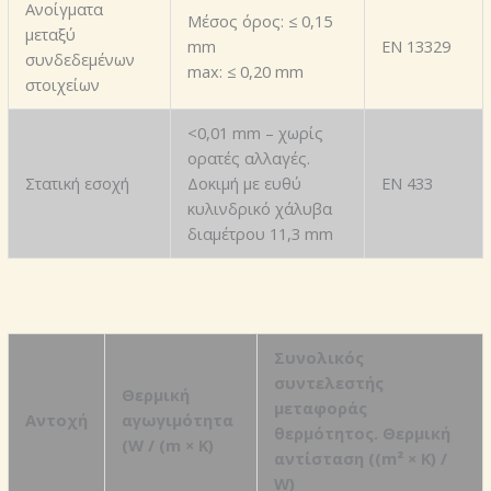
Ανοίγματα
Μέσος όρος: ≤ 0,15
μεταξύ
mm
EN 13329
συνδεδεμένων
max: ≤ 0,20 mm
στοιχείων
<0,01 mm – χωρίς
ορατές αλλαγές.
Στατική εσοχή
Δοκιμή με ευθύ
EN 433
κυλινδρικό χάλυβα
διαμέτρου 11,3 mm
Συνολικός
συντελεστής
Θερμική
μεταφοράς
Αντοχή
αγωγιμότητα
θερμότητος. Θερμική
(W / (m × K)
αντίσταση ((m² × K) /
W)