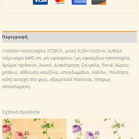
ταπετσαρία
372813
ποσότητα
Περιγραφή
Création ταπετσαρία 372813 , ρολό 0,53×10,05 m, ευθεία
ταίριασμα 64/0 cm, μη υφασμένα / μη υφασμένα ταπετσαρία.
Χρώμα: πράσινο, λευκό. Διακόσμηση: ζούγκλα, floral. Χώρος:
μπάνιο, αίθουσα, κουζίνα, υπνοδωμάτιο, σαλόνι. Ποιότητα:
καλή αντοχή στο φως, εξαιρετικά πλένεται, πλήρως
αποσπώμενη.
Σχετικά προϊόντα