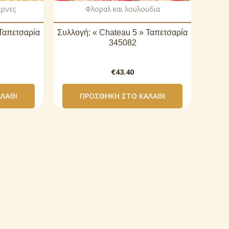
ερνες
Φλοραλ και λουλουδια
 Ταπετσαρία
Συλλογή: « Chateau 5 » Ταπετσαρία
345082
€
43.40
ΛΆΘΙ
ΠΡΟΣΘΉΚΗ ΣΤΟ ΚΑΛΆΘΙ