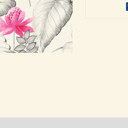
»
Ταπετσαρία
AS
Création
372791
,
ποσότητα