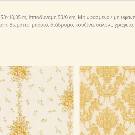
,53×10,05 m, Ιπποδύναμη 53/0 cm, Μη υφασμένα / μη υφαντ
dern. Δωμάτιο: μπάνιο, διάδρομο, κουζίνα, σαλόνι, γραφεί