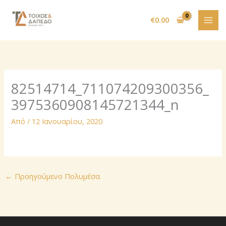
Μετάβαση
στο
€
0.00
περιεχόμενο
82514714_711074209300356_
3975360908145721344_n
Από
/
12 Ιανουαρίου, 2020
←
Προηγούμενο Πολυμέσα