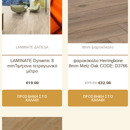
LAMINATE ΔΑΠΕΔΑ
8mm ψαροκόκαλο
LAMINATE Dynamic 8
ψαροκόκαλο Herringbone
mmΤιμή:ανα τετραγωνικό
8mm Metz Oak CODE: D3766
μέτρο
Original
Η
€
19.00
€
35.00
€
32.00
price
τρέχουσ
was:
τιμή
ΠΡΟΣΘΉΚΗ ΣΤΟ
ΠΡΟΣΘΉΚΗ ΣΤΟ
€35.00.
είναι:
ΚΑΛΆΘΙ
ΚΑΛΆΘΙ
€32.00.