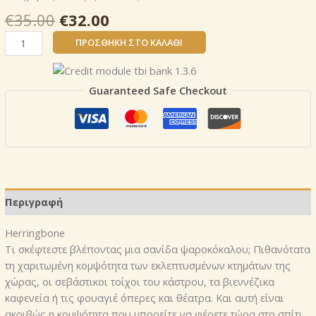
Original
Η
€
35.00
€
32.00
price
τρέχουσα
ψαροκόκαλο
ΠΡΟΣΘΉΚΗ ΣΤΟ ΚΑΛΆΘΙ
was:
τιμή
Herringbone
€35.00.
είναι:
8mm
€32.00.
σανίδα
Guaranteed Safe Checkout
ψαροκόκαλου;
CODE:
D3516
ποσότητα
Περιγραφή
Herringbone
Τι σκέφτεστε βλέποντας μια σανίδα ψαροκόκαλου; Πιθανότατα
τη χαριτωμένη κομψότητα των εκλεπτυσμένων κτημάτων της
χώρας, οι σεβάστικοι τοίχοι του κάστρου, τα βιεννέζικα
καφενεία ή τις φουαγιέ όπερες και θέατρα. Και αυτή είναι
ακριβώς η κομψότητα που μπορείτε να φέρετε τώρα στο σπίτι