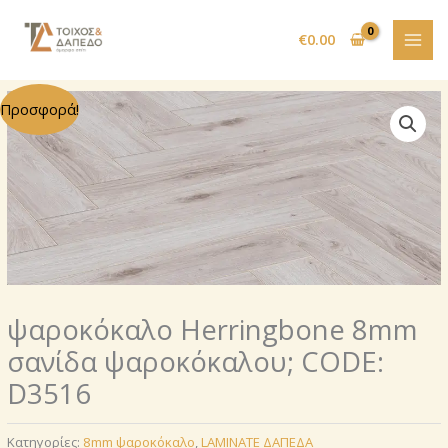
Μετάβαση
στο
€
0.00
περιεχόμενο
Προσφορά!
ψαροκόκαλο Herringbone 8mm
σανίδα ψαροκόκαλου; CODE:
D3516
Κατηγορίες:
8mm ψαροκόκαλο
,
LAMINATE ΔΑΠΕΔΑ