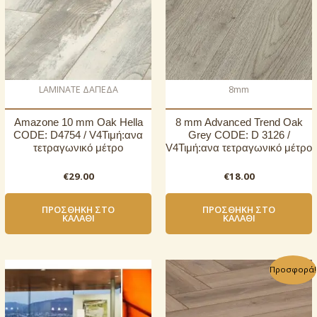
LAMINATE ΔΑΠΕΔΑ
8mm
Amazone 10 mm Oak Hella
8 mm Advanced Trend Oak
CODE: D4754 / V4Τιμή:ανα
Grey CODE: D 3126 /
τετραγωνικό μέτρο
V4Τιμή:ανα τετραγωνικό μέτρο
€
29.00
€
18.00
ΠΡΟΣΘΉΚΗ ΣΤΟ
ΠΡΟΣΘΉΚΗ ΣΤΟ
ΚΑΛΆΘΙ
ΚΑΛΆΘΙ
Προσφορά!