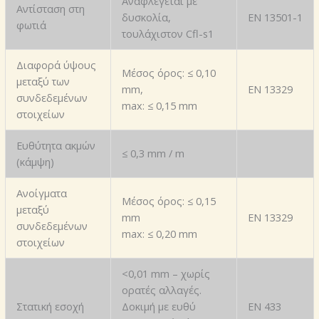
Αναφλέγεται με
Αντίσταση στη
δυσκολία,
EN 13501-1
φωτιά
τουλάχιστον Cfl-s1
Διαφορά ύψους
Μέσος όρος: ≤ 0,10
μεταξύ των
mm,
EN 13329
συνδεδεμένων
max: ≤ 0,15 mm
στοιχείων
Ευθύτητα ακμών
≤ 0,3 mm / m
(κάμψη)
Ανοίγματα
Μέσος όρος: ≤ 0,15
μεταξύ
mm
EN 13329
συνδεδεμένων
max: ≤ 0,20 mm
στοιχείων
<0,01 mm – χωρίς
ορατές αλλαγές.
Στατική εσοχή
Δοκιμή με ευθύ
EN 433