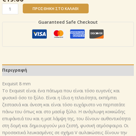
Exquisit
ΠΡΟΣΘΉΚΗ ΣΤΟ ΚΑΛΆΘΙ
8
mm
Guaranteed Safe Checkout
Port
Oak
Grey
CODE:
D
4612
/V4
Περιγραφή
ποσότητα
Exquisit 8 mm
To Exquisit είναι ένα πάτωμα που είναι τόσο ευγενές και
φυσικό όσο το ξύλο. Είναι η ίδια η τελειότητα, εκπέμπει
ζεστασιά και άνεση και είναι τόσο ευχάριστο να περπατάτε
πάνω του όπως και στο μασίφ ξύλο. Η ανάγλυφη κοκκώδης
επιφάνειά του και η ματ λάμψη της, του δίνουν αυθεντικότητα
στη δομή και δημιουργούν μια ζεστή, φυσική ατμόσφαιρα. Οι
προσεκτικά λευκασμένες σε σχήμα V αυλακώσεις δίνουν την