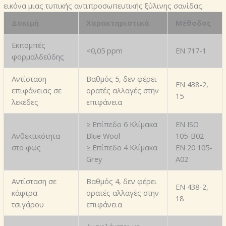
εικόνα μιας τυπικής αντιπροσωπευτικής ξύλινης σανίδας.
Δοκιμή
Χαρακτηριστικά
Μέθοδος
Εκπομπές
<0,05 ppm
EN 717-1
φορμαλδεΰδης
Αντίσταση
Bαθμός 5, δεν φέρει
EN 438-2,
επιφάνειας σε
ορατές αλλαγές στην
15
λεκέδες
επιφάνεια
≥ Επίπεδο 6 Κλίμακα
EN ISO
Ανθεκτικότητα
Blue Wool
105-B02
στο φως
≥ Επίπεδο 4 Κλίμακα
EN 20 105-
Grey
A02
Αντίσταση σε
Bαθμός 4, δεν φέρει
EN 438-2,
κάφτρα
ορατές αλλαγές στην
18
τσιγάρου
επιφάνεια