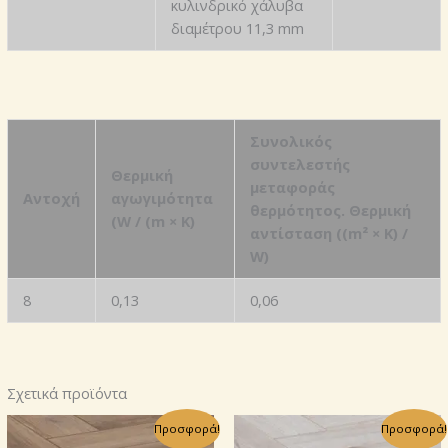
κυλινδρικό χάλυβα
διαμέτρου 11,3 mm
Συνολικός
συντελεστής
Θερμική
μεταφοράς
Αντοχή
αγωγιμότητα
θερμότητος. Θερμική
(W / (m × K)
αντίσταση ((m² × K) /
W)
8
0,13
0,06
Σχετικά προϊόντα
Προσφορά!
Προσφορά!