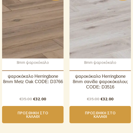
8mm ψαροκόκαλο
8mm ψαροκόκαλο
ψαροκόκαλο Herringbone
ψαροκόκαλο Herringbone
8mm Metz Oak CODE: D3766
8mm σανίδα ψαροκόκαλου;
CODE: D3516
Original
Η
Original
Η
€
35.00
€
32.00
€
35.00
€
32.00
price
τρέχουσα
price
τρέχουσ
was:
τιμή
was:
τιμή
ΠΡΟΣΘΉΚΗ ΣΤΟ
ΠΡΟΣΘΉΚΗ ΣΤΟ
€35.00.
είναι:
€35.00.
είναι:
ΚΑΛΆΘΙ
ΚΑΛΆΘΙ
€32.00.
€32.00.