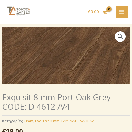
Μετάβαση
στο
€
0.00
περιεχόμενο
Exquisit 8 mm Port Oak Grey
CODE: D 4612 /V4
Κατηγορίες:
8mm
,
Exquisit 8 mm
,
LAMINATE ΔΑΠΕΔΑ
€
19.00