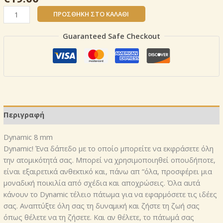
8
ΠΡΟΣΘΉΚΗ ΣΤΟ ΚΑΛΆΘΙ
mm
Dynamic
Guaranteed Safe Checkout
Hacienda
Oak
Beige
CODE:
D
2957
ποσότητα
Περιγραφή
Dynamic 8 mm
Dynamic! Ένα δάπεδο με το οποίο μπορείτε να εκφράσετε όλη
την ατομικότητά σας. Μπορεί να χρησιμοποιηθεί οπουδήποτε,
είναι εξαιρετικά ανθεκτικό και, πάνω απ “όλα, προσφέρει μια
μοναδική ποικιλία από σχέδια και αποχρώσεις. Όλα αυτά
κάνουν το Dynamic τέλειο πάτωμα για να εφαρμόσετε τις ιδέες
σας. Αναπτύξτε όλη σας τη δυναμική και ζήστε τη ζωή σας
όπως θέλετε να τη ζήσετε. Και αν θέλετε, το πάτωμά σας