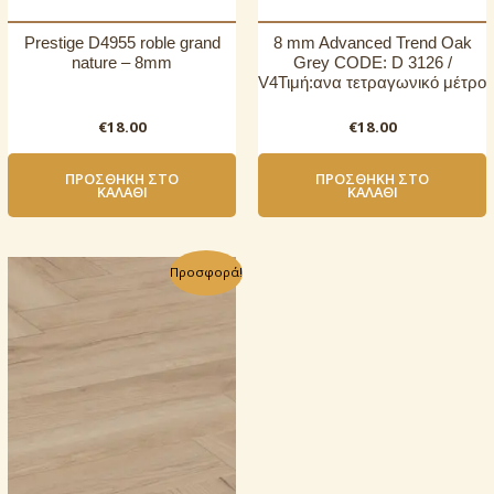
Prestige D4955 roble grand
8 mm Advanced Trend Oak
nature – 8mm
Grey CODE: D 3126 /
V4Τιμή:ανα τετραγωνικό μέτρο
€
18.00
€
18.00
ΠΡΟΣΘΉΚΗ ΣΤΟ
ΠΡΟΣΘΉΚΗ ΣΤΟ
ΚΑΛΆΘΙ
ΚΑΛΆΘΙ
Προσφορά!