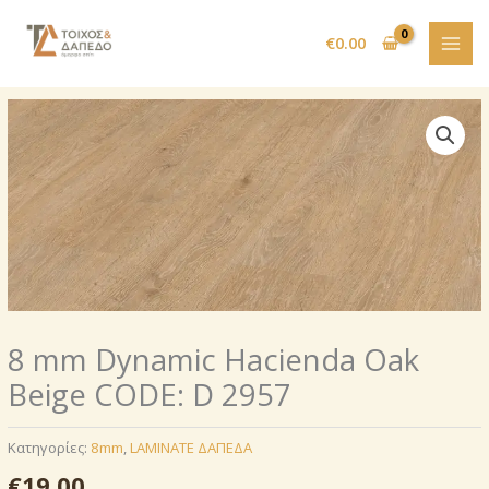
Μετάβαση
στο
€
0.00
περιεχόμενο
8 mm Dynamic Hacienda Oak
Beige CODE: D 2957
Κατηγορίες:
8mm
,
LAMINATE ΔΑΠΕΔΑ
€
19.00