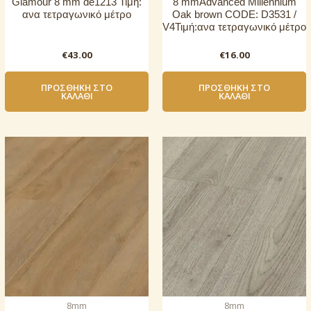
Glamour 8 mm de1213 Τιμή:
8 mmAdvanced Millennium
ανα τετραγωνικό μέτρο
Oak brown CODE: D3531 /
V4Τιμή:ανα τετραγωνικό μέτρο
€
43.00
€
16.00
ΠΡΟΣΘΉΚΗ ΣΤΟ
ΠΡΟΣΘΉΚΗ ΣΤΟ
ΚΑΛΆΘΙ
ΚΑΛΆΘΙ
8mm
8mm