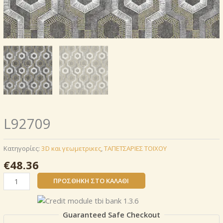
L92709
Κατηγορίες:
3D και γεωμετρικες
,
ΤΑΠΕΤΣΑΡΙΕΣ ΤΟΙΧΟΥ
€
48.36
L92709
ΠΡΟΣΘΉΚΗ ΣΤΟ ΚΑΛΆΘΙ
ποσότητα
Guaranteed Safe Checkout