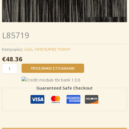
L85719
Κατηγορίες:
Ξύλο
,
ΤΑΠΕΤΣΑΡΙΕΣ ΤΟΙΧΟΥ
€
48.36
L85719
ΠΡΟΣΘΉΚΗ ΣΤΟ ΚΑΛΆΘΙ
ποσότητα
Guaranteed Safe Checkout