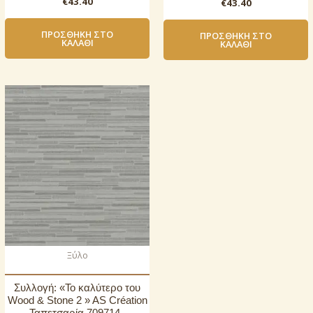
€
43.40
€
43.40
ΠΡΟΣΘΉΚΗ ΣΤΟ
ΠΡΟΣΘΉΚΗ ΣΤΟ
ΚΑΛΆΘΙ
ΚΑΛΆΘΙ
Ξύλο
Συλλογή: «Το καλύτερο του
Wood & Stone 2 » AS Création