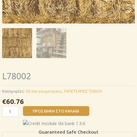
L78002
Κατηγορίες:
3D και γεωμετρικες
,
ΤΑΠΕΤΣΑΡΙΕΣ ΤΟΙΧΟΥ
€
60.76
L78002
ΠΡΟΣΘΉΚΗ ΣΤΟ ΚΑΛΆΘΙ
ποσότητα
Guaranteed Safe Checkout