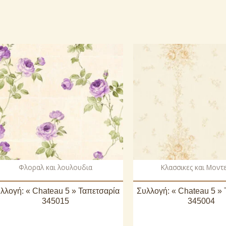
Φλοραλ και λουλουδια
Κλασσικες και Μοντ
λλογή: « Chateau 5 » Ταπετσαρία
Συλλογή: « Chateau 5 »
345015
345004