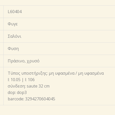
L60404
Φυγε
Σαλόνι
Φυση
Πράσινο, χρυσό
Τύπος υποστήριξης: μη υφασμένα / μη υφασμένα
l: 10.05 | l: 106
σύνδεση: saute 32 cm
dop: dop3
barcode: 3294270604045