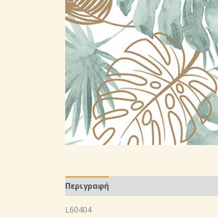
Περιγραφή
L60404