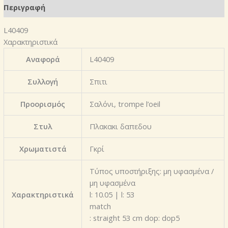
Περιγραφή
L40409
Χαρακτηριστικά
Αναφορά
L40409
Συλλογή
Σπιτι
Προορισμός
Σαλόνι, trompe l’oeil
Στυλ
Πλακακι δαπεδου
Χρωματιστά
Γκρί
Τύπος υποστήριξης: μη υφασμένα /
μη υφασμένα
Χαρακτηριστικά
l: 10.05 | l: 53
match
: straight 53 cm dop: dop5