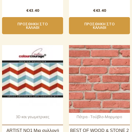
€
43.40
€
43.40
ΠΡΟΣΘΉΚΗ ΣΤΟ
ΠΡΟΣΘΉΚΗ ΣΤΟ
ΚΑΛΆΘΙ
ΚΑΛΆΘΙ
3D και γεωμετρικες
Πέτρα - Τούβλο-Μαρμαρο
ARTIST NO1 Μια συλλογή
BEST OF WOOD & STONE 2