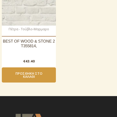
Πέτρα - Τούβλο-Μαρμαρο
BEST OF WOOD & STONE 2
T355814,
€
43.40
ΠΡΟΣΘΉΚΗ ΣΤΟ
ΚΑΛΆΘΙ