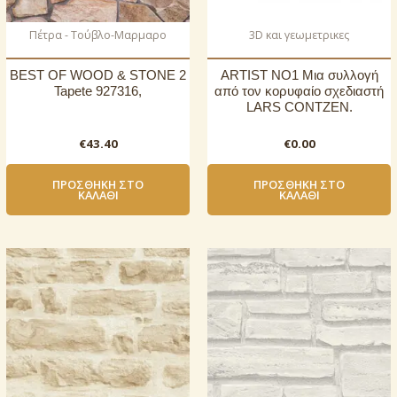
Πέτρα - Τούβλο-Μαρμαρο
3D και γεωμετρικες
BEST OF WOOD & STONE 2
ARTIST NO1 Μια συλλογή
Tapete 927316,
από τον κορυφαίο σχεδιαστή
LARS CONTZEN.
€
43.40
€
0.00
ΠΡΟΣΘΉΚΗ ΣΤΟ
ΠΡΟΣΘΉΚΗ ΣΤΟ
ΚΑΛΆΘΙ
ΚΑΛΆΘΙ