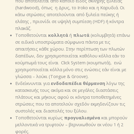
που αποτελείται από κάποιο είδος σκληρής ξυλείας
(hardwood), όπως η Δρυς, το Iroko και η Καρυδιά. Οι
κάτω στρώσεις αποτελούνται από ξυλεία πεύκης ή
ελάτης , πριονίδι σε υψηλή συμπίεση (HDF) ή κόντρα
πλακάζ.
Τοποθετούνται
κολλητά
ή
πλωτά
(κολυμβητά) επάνω
σε ειδικά υποστρώματα σύμφωνα πάντα με τις
απαιτήσεις κάθε χώρου. Στην περίπτωση των πλωτών
δαπέδων, δεν χρησιμοποιείται καθόλου κόλλα εάν το
κούμπωμά τους είναι Click System (κουμπωτά), ενώ
χρησιμοποιείται κόλλα μόνο στις ενώσεις εάν είναι με
γλώσσα – λούκι (Tongue & Groove).
Ενδείκνυνται για
ενδοδαπέδια θέρμανση
λόγω της
κατασκευής τους ακόμα και σε μεγάλες διαστάσεις
πλάτους και μήκους αφού οι κόντρα τοποθετημένες
στρώσεις που τα αποτελούν σχεδόν εκμηδενίζουν τις
συστολές και διαστολές του ξύλου.
Τοποθετούνται κυρίως
προγυαλισμένα
και μπορούν
μελλοντικά να τριφτούν – βερνικωθούν εκ νέου 1 ή 2
φορές.