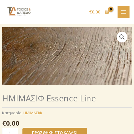
Μετάβαση
στο
€
0.00
περιεχόμενο
ΗΜΙΜΑΣΙΦ Essence Line
Κατηγορία:
ΗΜΙΜΑΣΙΦ
€
0.00
ΗΜΙΜΑΣΙΦ
ΠΡΟΣΘΉΚΗ ΣΤΟ ΚΑΛΆΘΙ