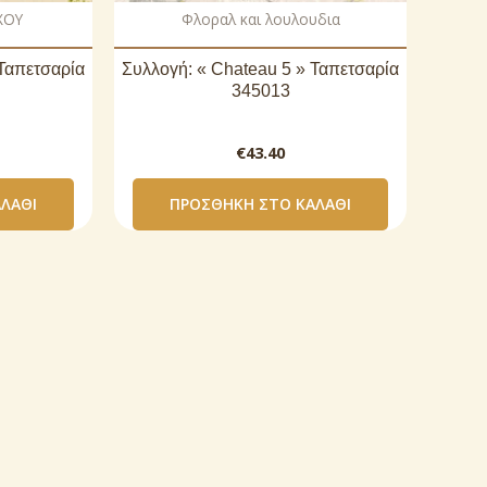
ΧΟΥ
Φλοραλ και λουλουδια
 Ταπετσαρία
Συλλογή: « Chateau 5 » Ταπετσαρία
345013
€
43.40
ΛΆΘΙ
ΠΡΟΣΘΉΚΗ ΣΤΟ ΚΑΛΆΘΙ