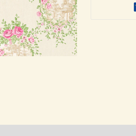
»
Ταπετσαρία
344992
ποσότητα