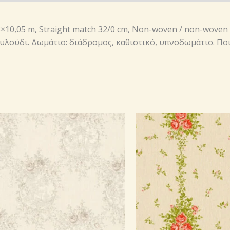
53×10,05 m, Straight match 32/0 cm, Non-woven / non-woven
ουλούδι. Δωμάτιο: διάδρομος, καθιστικό, υπνοδωμάτιο. Πο