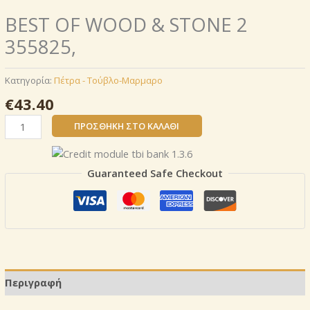
BEST OF WOOD & STONE 2
355825,
Κατηγορία:
Πέτρα - Τούβλο-Μαρμαρο
€
43.40
BEST
ΠΡΟΣΘΉΚΗ ΣΤΟ ΚΑΛΆΘΙ
OF
WOOD
&
Guaranteed Safe Checkout
STONE
2
355825,
ποσότητα
Περιγραφή