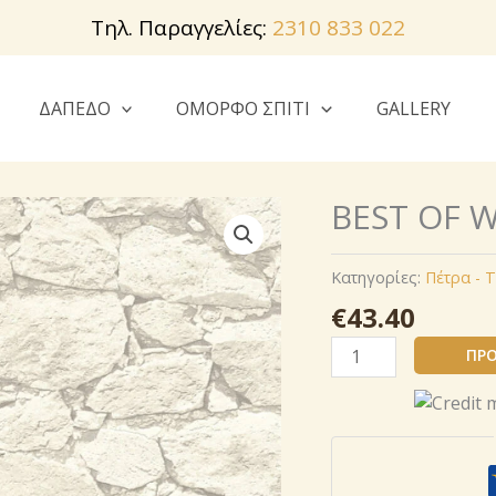
Τηλ. Παραγγελίες:
2310 833 022
ΔΑΠΕΔΟ
ΟΜΟΡΦΟ ΣΠΙΤΙ
GALLERY
BEST OF 
Κατηγορίες:
Πέτρα -
€
43.40
BEST
ΠΡΟ
OF
WOOD
&
STONE
2