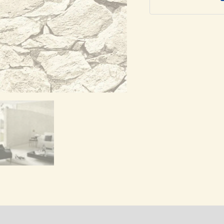
T355833,
ποσότητα