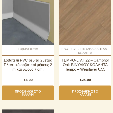
Exquisit 8 mm
P.V.C - L.V.T. -ΒΙΝΥΛΙΚΑ ΔΑΠΕΔΑ -
ΚΟΛΛΗΤΑ
Σοβατεπι PVC 6ευ τα 2μετρα
TEMPO-L.V.T.22 – Camphor
Πλαστικό σοβατεπί μήκους 2
Oak-ΒΙΝΥΛΙΟΥ ΚΟΛΛΗΤΑ
m και ύψους 7 cm,
Tempo – Wearlayer 0,55
€
6.00
€
25.00
ΠΡΟΣΘΉΚΗ ΣΤΟ
ΠΡΟΣΘΉΚΗ ΣΤΟ
ΚΑΛΆΘΙ
ΚΑΛΆΘΙ