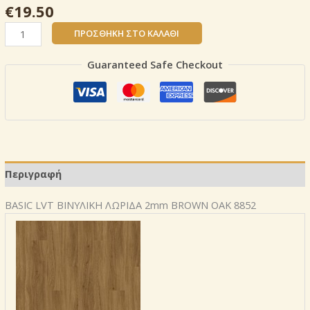
€
19.50
BASIC
ΠΡΟΣΘΉΚΗ ΣΤΟ ΚΑΛΆΘΙ
LVT
ΒΙΝΥΛΙΚΗ
Guaranteed Safe Checkout
ΛΩΡΙΔΑ
2mm
ΚΟΛΛΗΤΑ
BROWN
OAK
8852
ποσότητα
Περιγραφή
BASIC LVT ΒΙΝΥΛΙΚΗ ΛΩΡΙΔΑ 2mm BROWN OAK 8852