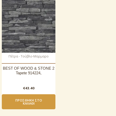
Πέτρα - Τούβλο-Μαρμαρο
BEST OF WOOD & STONE 2
Tapete 914224,
€
43.40
ΠΡΟΣΘΉΚΗ ΣΤΟ
ΚΑΛΆΘΙ