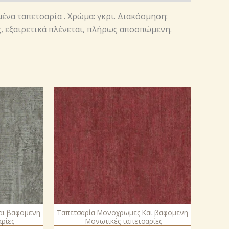
μένα ταπετσαρία . Χρώμα: γκρι. Διακόσμηση:
ς, εξαιρετικά πλένεται, πλήρως αποσπώμενη.
αι βαφομενη
Ταπετσαρία Μονοχρωμες Και βαφομενη
ρίες
-Μονωτικές ταπετσαρίες