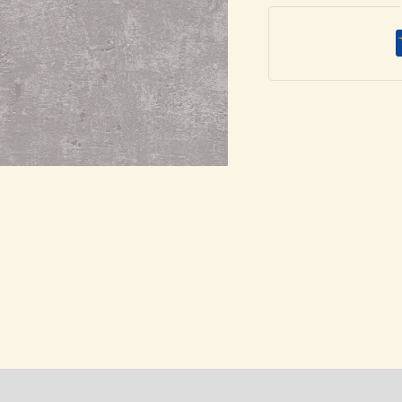
ταπετσαρία
230713
ποσότητα