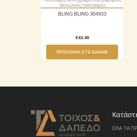
-Μονωτικές ταπετσαρίες
BLING BLING 304933
€
43.40
ΠΡΟΣΘΉΚΗ ΣΤΟ ΚΑΛΆΘΙ
Κατάστ
ΟΛΑ ΤΑ Π