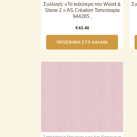
Συλλογή: «Το καλύτερο του Wood &
Συ
Stone 2 » AS Création Ταπετσαρία
944265 ,
€
43.40
ΠΡΟΣΘΉΚΗ ΣΤΟ ΚΑΛΆΘΙ
Ταπετσαρία Μονοχρωμες Και βαφομενη