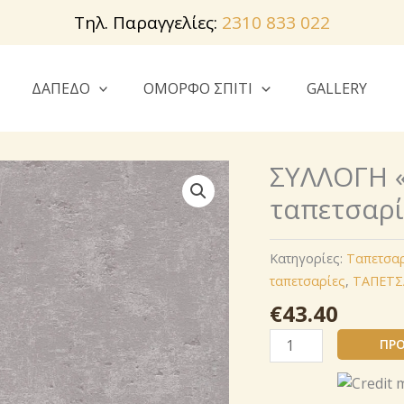
Τηλ. Παραγγελίες:
2310 833 022
ΔΑΠΕΔΟ
ΟΜΟΡΦΟ ΣΠΙΤΙ
GALLERY
ΣΥΛΛΟΓΗ 
ταπετσαρί
Κατηγορίες:
Ταπετσα
ταπετσαρίες
,
ΤΑΠΕΤΣ
€
43.40
ΣΥΛΛΟΓΗ
ΠΡΟ
«ΑΝΘΟΦΟΡΙΑ»AS
Création