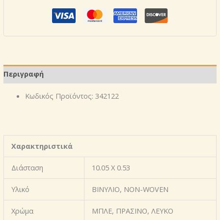
STYLEGUIDE
JUNG
ΒΙΝΥΛΙΚΗ
ΤΑΠΕΤΣΑΡΙΑ
ΤΟΙΧΟΥ
ΡΙΓΕ
ΜΕ
Περιγραφή
ΥΦΗ
ΥΦΑΣΜΑΤΟΣ
Κωδικός Προϊόντος:
342122
ποσότητα
Χαρακτηριστικά
Διάσταση
10.05 X 0.53
Υλικό
ΒΙΝΥΛΙΟ, NON-WOVEN
Χρώμα
ΜΠΛΕ, ΠΡΑΣΙΝΟ, ΛΕΥΚΟ