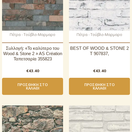
Πέτρα - Τούβλο-Μαρμαρο
Πέτρα - Τούβλο-Μαρμαρο
Συλλογή: «Το καλύτερο του
BEST OF WOOD & STONE 2
Wood & Stone 2 » AS Création
T 907837,
Ταπετσαρία 355823
€
43.40
€
43.40
ΠΡΟΣΘΉΚΗ ΣΤΟ
ΠΡΟΣΘΉΚΗ ΣΤΟ
ΚΑΛΆΘΙ
ΚΑΛΆΘΙ