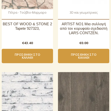
Πέτρα - Τούβλο-Μαρμαρο
3D και γεωμετρικες
BEST OF WOOD & STONE 2
ARTIST NO1 Μια συλλογή
Tapete 927323,
από τον κορυφαίο σχεδιαστή
LARS CONTZEN.
€
43.40
€
0.00
ΠΡΟΣΘΉΚΗ ΣΤΟ
ΠΡΟΣΘΉΚΗ ΣΤΟ
ΚΑΛΆΘΙ
ΚΑΛΆΘΙ