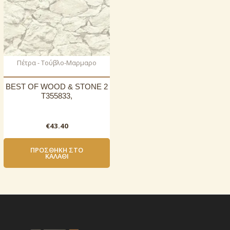
Πέτρα - Τούβλο-Μαρμαρο
BEST OF WOOD & STONE 2
T355833,
€
43.40
ΠΡΟΣΘΉΚΗ ΣΤΟ
ΚΑΛΆΘΙ