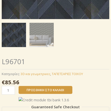
L96701
Κατηγορίες:
3D και γεωμετρικες
,
ΤΑΠΕΤΣΑΡΙΕΣ ΤΟΙΧΟΥ
€
85.56
L96701
ΠΡΟΣΘΉΚΗ ΣΤΟ ΚΑΛΆΘΙ
ποσότητα
Guaranteed Safe Checkout