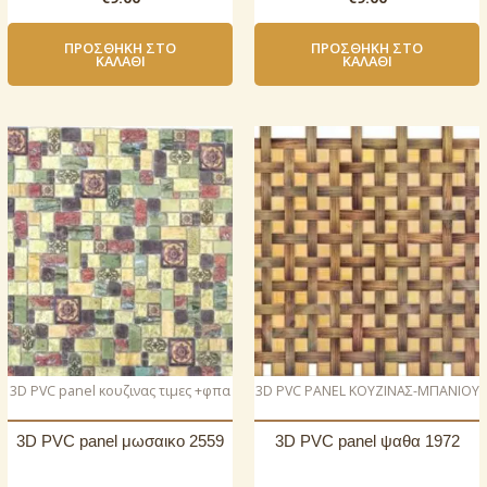
ΠΡΟΣΘΉΚΗ ΣΤΟ
ΠΡΟΣΘΉΚΗ ΣΤΟ
ΚΑΛΆΘΙ
ΚΑΛΆΘΙ
3D PVC panel κουζινας τιμες +φπα
3D PVC PANEL ΚΟΥΖΙΝΑΣ-ΜΠΑΝΙΟΥ
3D PVC panel μωσαικο 2559
3D PVC panel ψαθα 1972