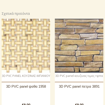
Σχετικά προϊόντα
3D PVC PANEL ΚΟΥΖΙΝΑΣ-ΜΠΑΝΙΟΥ
3D PVC panel κουζινας τιμες +φπα
3D PVC panel ψαθα 1958
3D PVC panel πετρα 3891
€
9.00
€
9.00