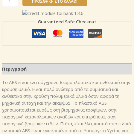
ΠΡΟΣΘΉΚΗ ΣΤΟ ΚΑΛΆΘΙ
L-
ABS
SPLASHBACKS
Guaranteed Safe Checkout
ΓΙΑ
ΚΟΥΖΙΝΑ
STREET
CAFE
Μέγεθος
Splashback:
3000
Περιγραφή
mm
х
Το ABS είναι ένα σύγχρονο θερμοπλαστικό και ανθεκτικό στην
600
κρούση υλικό. Είναι πολύ ανώτερο από τα συμβατικά και
mm
ανθεκτικά στην κρούση πολυμερικά υλικά όσον αφορά τη
ποσότητα
μηχανική αντοχή και την ακαμψία. Το πλαστικό ABS
χρησιμοποιείται ευρέως στη βιομηχανία τροφίμων, στην
παραγωγή καταναλωτικών αγαθών και επιτρέπεται στην
παραγωγή βρεφικών ειδών. Πιάτα, κύπελλα, κουτιά από ειδικό
πλαστικό ABS είναι εγκεκριμένα από το Υπουργείο Υγείας για