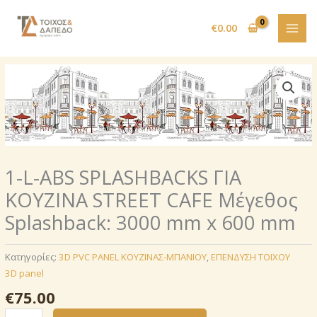
Μετάβαση
στο
€
0.00
περιεχόμενο
1-L-ABS SPLASHBACKS ΓΙΑ
ΚΟΥΖΙΝΑ STREET CAFE Μέγεθος
Splashback: 3000 mm х 600 mm
Κατηγορίες:
3D PVC PANEL ΚΟΥΖΙΝΑΣ-ΜΠΑΝΙΟΥ
,
ΕΠΕΝΔΥΣΗ ΤΟΙΧΟΥ
3D panel
€
75.00
1-