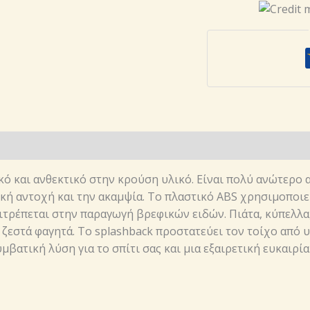
ABS
SPLASHBACKS
ΓΙΑ
ΚΟΥΖΙΝΑ
ΛΕΥΚΟΣ
ΚΑΦΕΣ
Μέγεθος
Splashback:
3000
mm
ό και ανθεκτικό στην κρούση υλικό. Είναι πολύ ανώτερο 
х
κή αντοχή και την ακαμψία. Το πλαστικό ABS χρησιμοποιε
600
τρέπεται στην παραγωγή βρεφικών ειδών. Πιάτα, κύπελλα, 
mm
 ζεστά φαγητά. Το splashback προστατεύει τον τοίχο από υ
ποσότητα
υμβατική λύση για το σπίτι σας και μια εξαιρετική ευκαιρ