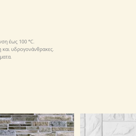
ση έως 100 °С.
η και υδρογονάνθρακες.
ματα.