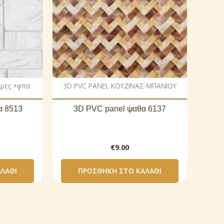
ιμες +φπα
3D PVC PANEL ΚΟΥΖΙΝΑΣ-ΜΠΑΝΙΟΥ
α 8513
3D PVC panel ψαθα 6137
€
9.00
ΛΆΘΙ
ΠΡΟΣΘΉΚΗ ΣΤΟ ΚΑΛΆΘΙ