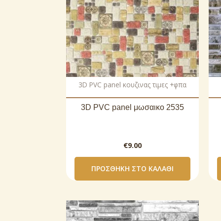
3D PVC panel κουζινας τιμες +φπα
3D PVC panel μωσαικο 2535
€
9.00
ΠΡΟΣΘΉΚΗ ΣΤΟ ΚΑΛΆΘΙ