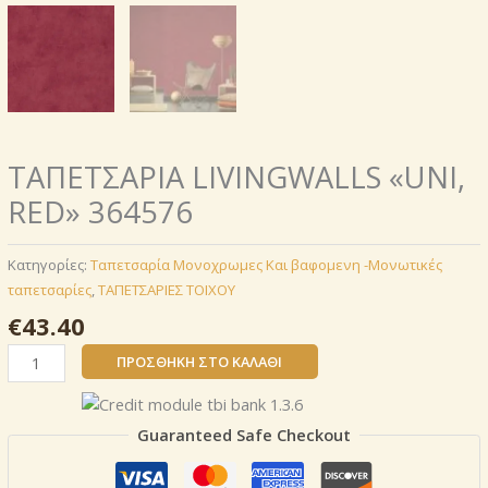
ΤΑΠΕΤΣΑΡΙΑ LIVINGWALLS «UNI,
RED» 364576
Κατηγορίες:
Ταπετσαρία Μονοχρωμες Και βαφομενη -Μονωτικές
ταπετσαρίες
,
ΤΑΠΕΤΣΑΡΙΕΣ ΤΟΙΧΟΥ
€
43.40
ΤΑΠΕΤΣΑΡΙΑ
ΠΡΟΣΘΉΚΗ ΣΤΟ ΚΑΛΆΘΙ
LIVINGWALLS
«UNI,
RED»
Guaranteed Safe Checkout
364576
ποσότητα