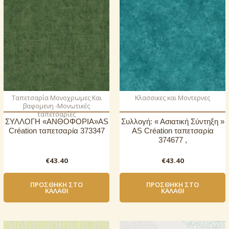
Ταπετσαρία Μονοχρωμες Και
Κλασσικες και Μοντερνες
βαφομενη -Μονωτικές
ταπετσαρίες
ΣΥΛΛΟΓΗ «ΑΝΘΟΦΟΡΙΑ»AS
Συλλογή: « Ασιατική Σύντηξη »
Création ταπετσαρία 373347
AS Création ταπετσαρία
374677 ,
€
43.40
€
43.40
ΠΡΟΣΘΉΚΗ ΣΤΟ
ΠΡΟΣΘΉΚΗ ΣΤΟ
ΚΑΛΆΘΙ
ΚΑΛΆΘΙ