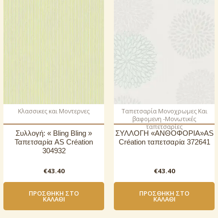
Κλασσικες και Μοντερνες
Ταπετσαρία Μονοχρωμες Και
βαφομενη -Μονωτικές
ταπετσαρίες
Συλλογή: « Bling Bling »
ΣΥΛΛΟΓΗ «ΑΝΘΟΦΟΡΙΑ»AS
Ταπετσαρία AS Création
Création ταπετσαρία 372641
304932
€
43.40
€
43.40
ΠΡΟΣΘΉΚΗ ΣΤΟ
ΠΡΟΣΘΉΚΗ ΣΤΟ
ΚΑΛΆΘΙ
ΚΑΛΆΘΙ