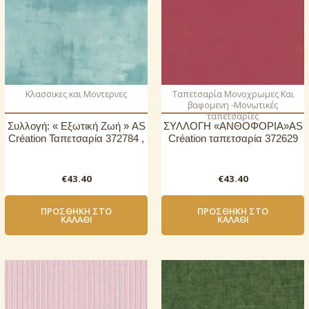
Κλασσικες και Μοντερνες
Ταπετσαρία Μονοχρωμες Και
βαφομενη -Μονωτικές
ταπετσαρίες
Συλλογή: « Εξωτική Ζωή » AS
ΣΥΛΛΟΓΗ «ΑΝΘΟΦΟΡΙΑ»AS
Création Ταπετσαρία 372784 ,
Création ταπετσαρία 372629
€
43.40
€
43.40
ΠΡΟΣΘΉΚΗ ΣΤΟ
ΠΡΟΣΘΉΚΗ ΣΤΟ
ΚΑΛΆΘΙ
ΚΑΛΆΘΙ