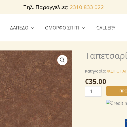
Τηλ. Παραγγελίες:
2310 833 022
ΔΑΠΕΔΟ
ΟΜΟΡΦΟ ΣΠΙΤΙ
GALLERY
Ταπετσαρί
Κατηγορία:
ΦΩΤΟΤΑΠ
€
35.00
Ταπετσαρία
ΠΡΟ
Livingwalls
377441
ποσότητα