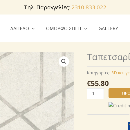
Τηλ. Παραγγελίες:
2310 833 022
ΔΑΠΕΔΟ
ΟΜΟΡΦΟ ΣΠΙΤΙ
GALLERY
Ταπετσαρί
Κατηγορίες:
3D και γ
€
55.80
Ταπετσαρία
ΠΡΟ
Livingwalls
369285
ποσότητα