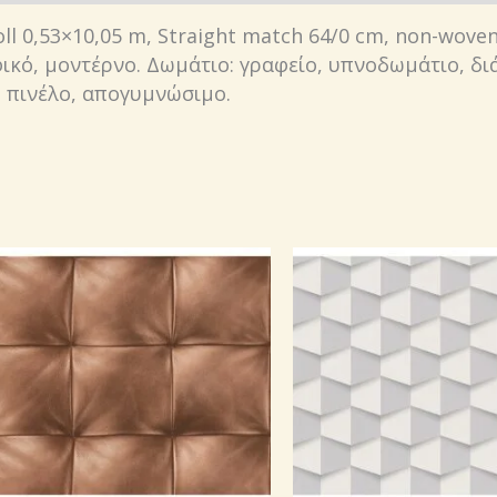
oll 0,53×10,05 m, Straight match 64/0 cm, non-wove
ικό, μοντέρνο. Δωμάτιο: γραφείο, υπνοδωμάτιο, διά
, πινέλο, απογυμνώσιμο.