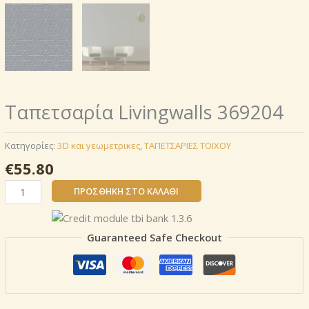
Ταπετσαρία Livingwalls 369204
Κατηγορίες:
3D και γεωμετρικες
,
ΤΑΠΕΤΣΑΡΙΕΣ ΤΟΙΧΟΥ
€
55.80
Ταπετσαρία
ΠΡΟΣΘΉΚΗ ΣΤΟ ΚΑΛΆΘΙ
Livingwalls
369204
ποσότητα
Guaranteed Safe Checkout