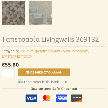
Ταπετσαρία Livingwalls 369132
Κατηγορίες:
3D και γεωμετρικες
,
Κλασσικες και Μοντερνες
,
ΤΑΠΕΤΣΑΡΙΕΣ ΤΟΙΧΟΥ
€
55.80
Ταπετσαρία
ΠΡΟΣΘΉΚΗ ΣΤΟ ΚΑΛΆΘΙ
Livingwalls
369132
ποσότητα
Guaranteed Safe Checkout