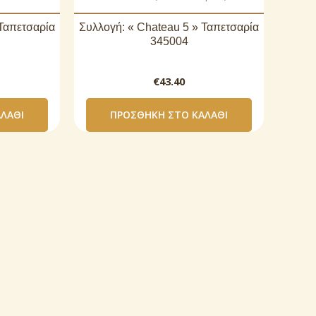
 Ταπετσαρία
Συλλογή: « Chateau 5 » Ταπετσαρία
345004
€
43.40
ΛΆΘΙ
ΠΡΟΣΘΉΚΗ ΣΤΟ ΚΑΛΆΘΙ