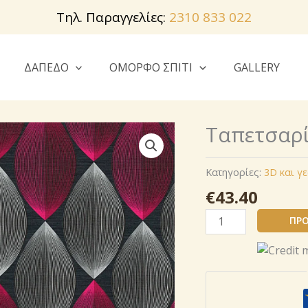
Τηλ. Παραγγελίες:
2310 833 022
ΔΑΠΕΔΟ
ΟΜΟΡΦΟ ΣΠΙΤΙ
GALLERY
Ταπετσαρί
Κατηγορίες:
3D και γ
€
43.40
Ταπετσαρία
ΠΡΟ
AS
Création
340674 ,
ποσότητα