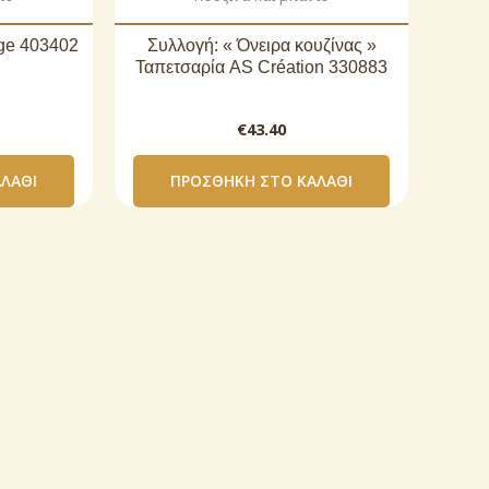
age 403402
Συλλογή: « Όνειρα κουζίνας »
Ταπετσαρία AS Création 330883
€
43.40
ΛΆΘΙ
ΠΡΟΣΘΉΚΗ ΣΤΟ ΚΑΛΆΘΙ