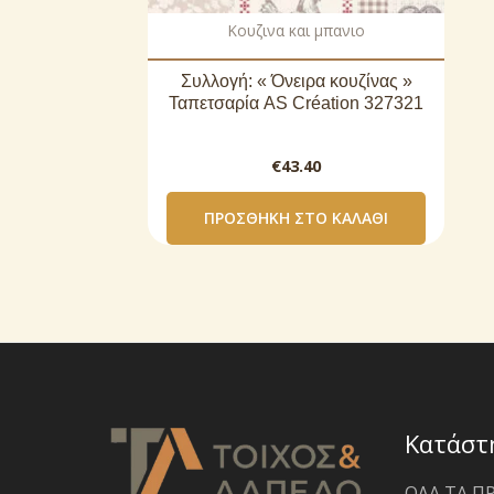
Κουζινα και μπανιο
Συλλογή: « Όνειρα κουζίνας »
Ταπετσαρία AS Création 327321
€
43.40
ΠΡΟΣΘΉΚΗ ΣΤΟ ΚΑΛΆΘΙ
Κατάστ
ΟΛΑ ΤΑ Π