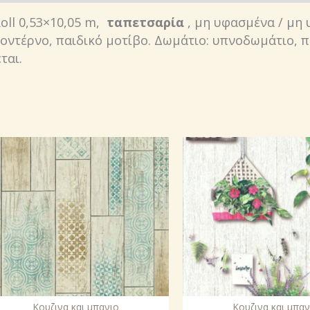
Roll 0,53×10,05 m,
ταπετσαρία
, μη υφασμένα / μη 
οντέρνο, παιδικό μοτίβο. Δωμάτιο: υπνοδωμάτιο, πα
ται.
Κουζινα και μπανιο
Κουζινα και μπαν