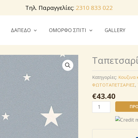
Τηλ. Παραγγελίες:
2310 833 022
ΔΑΠΕΔΟ
ΟΜΟΡΦΟ ΣΠΙΤΙ
GALLERY
Ταπετσαρί
Κατηγορίες:
Κουζινα 
ΦΩΤΟΤΑΠΕΤΣΑΡΙΕΣ
,
€
43.40
Ταπετσαρία
ΠΡΟ
AS
Création
324403 ,
ποσότητα