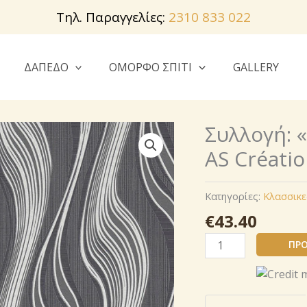
Τηλ. Παραγγελίες:
2310 833 022
ΔΑΠΕΔΟ
ΟΜΟΡΦΟ ΣΠΙΤΙ
GALLERY
Συλλογή: 
AS Créati
Κατηγορίες:
Κλασσικε
€
43.40
Συλλογή:
ΠΡΟ
«
Trendwall
»