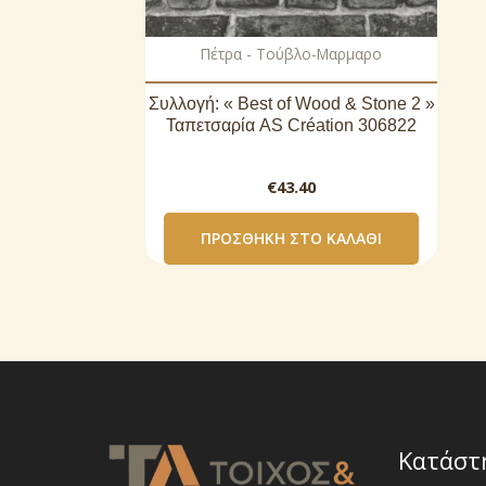
Πέτρα - Τούβλο-Μαρμαρο
Συλλογή: « Best of Wood & Stone 2 »
Ταπετσαρία AS Création 306822
€
43.40
ΠΡΟΣΘΉΚΗ ΣΤΟ ΚΑΛΆΘΙ
Κατάστ