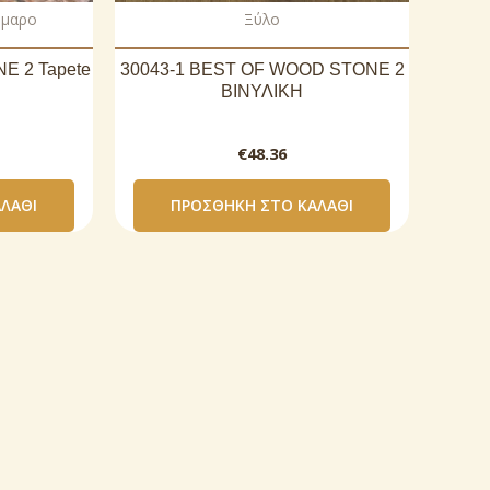
ρμαρο
Ξύλο
E 2 Tapete
30043-1 BEST OF WOOD STONE 2
ΒΙΝΥΛΙΚΗ
€
48.36
ΛΆΘΙ
ΠΡΟΣΘΉΚΗ ΣΤΟ ΚΑΛΆΘΙ