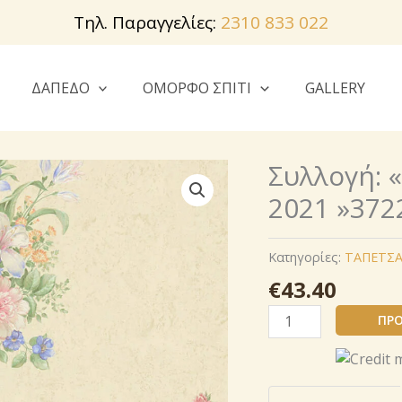
Τηλ. Παραγγελίες:
2310 833 022
ΔΑΠΕΔΟ
ΟΜΟΡΦΟ ΣΠΙΤΙ
GALLERY
Συλλογή: «
2021 »372
Κατηγορίες:
ΤΑΠΕΤΣΑ
€
43.40
Συλλογή:
ΠΡΟ
« Styleguide
Klassisch
2021 »372251