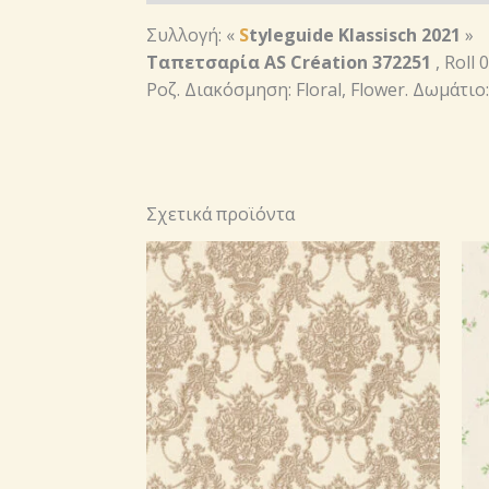
Συλλογή: «
S
t
yleguide K
lassisch 2021
»
Ταπετσαρία AS Création 372251
, Roll
Ροζ. Διακόσμηση: Floral, Flower. Δωμάτι
Σχετικά προϊόντα