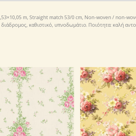
 0,53×10,05 m, Straight match 53/0 cm, Non-woven / non-wo
ο: διάδρομος, καθιστικό, υπνοδωμάτιο. Ποιότητα: καλή αντο