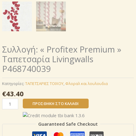
Συλλογή: « Profitex Premium »
Ταπετσαρία Livingwalls
P468740039
Κατηγορίες:
ΤΑΠΕΤΣΑΡΙΕΣ ΤΟΙΧΟΥ
,
Φλοραλ και λουλουδια
€
43.40
Συλλογή:
ΠΡΟΣΘΉΚΗ ΣΤΟ ΚΑΛΆΘΙ
«
Profitex
Premium
Guaranteed Safe Checkout
»