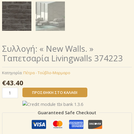
Συλλογή: « New Walls. »
Ταπετσαρία Livingwalls 374223
Κατηγορία:
Πέτρα - Τούβλο-Μαρμαρο
€
43.40
Συλλογή:
ΠΡΟΣΘΉΚΗ ΣΤΟ ΚΑΛΆΘΙ
«
New
Walls.
Guaranteed Safe Checkout
»
Ταπετσαρία
Livingwalls