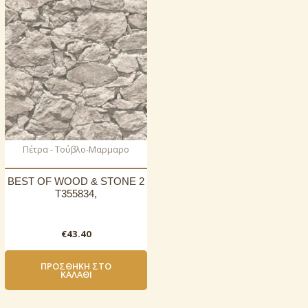
Πέτρα - Τούβλο-Μαρμαρο
BEST OF WOOD & STONE 2
T355834,
€
43.40
ΠΡΟΣΘΉΚΗ ΣΤΟ
ΚΑΛΆΘΙ