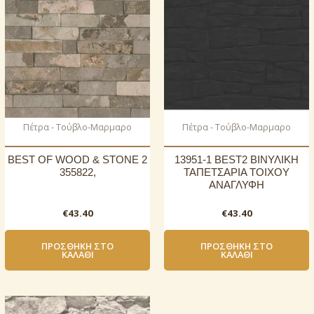
Πέτρα - Τούβλο-Μαρμαρο
Πέτρα - Τούβλο-Μαρμαρο
BEST OF WOOD & STONE 2
13951-1 BEST2 ΒΙΝΥΛΙΚΗ
355822,
ΤΑΠΕΤΣΑΡΙΑ ΤΟΙΧΟΥ
ΑΝΑΓΛΥΦΗ
€
43.40
€
43.40
ΠΡΟΣΘΉΚΗ ΣΤΟ
ΠΡΟΣΘΉΚΗ ΣΤΟ
ΚΑΛΆΘΙ
ΚΑΛΆΘΙ