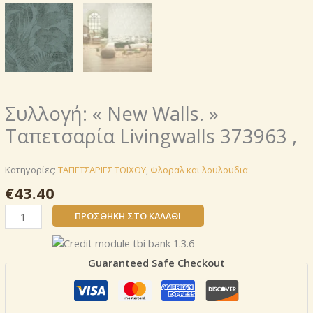
Συλλογή: « New Walls. »
Ταπετσαρία Livingwalls 373963 ,
Κατηγορίες:
ΤΑΠΕΤΣΑΡΙΕΣ ΤΟΙΧΟΥ
,
Φλοραλ και λουλουδια
€
43.40
Συλλογή:
ΠΡΟΣΘΉΚΗ ΣΤΟ ΚΑΛΆΘΙ
«
New
Walls.
Guaranteed Safe Checkout
»
Ταπετσαρία
Livingwalls