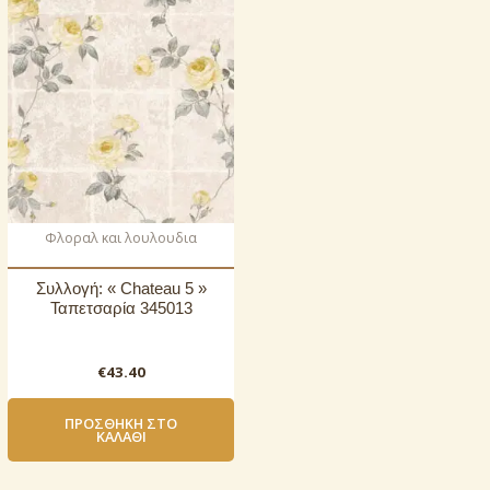
Φλοραλ και λουλουδια
Συλλογή: « Chateau 5 »
Ταπετσαρία 345013
€
43.40
ΠΡΟΣΘΉΚΗ ΣΤΟ
ΚΑΛΆΘΙ