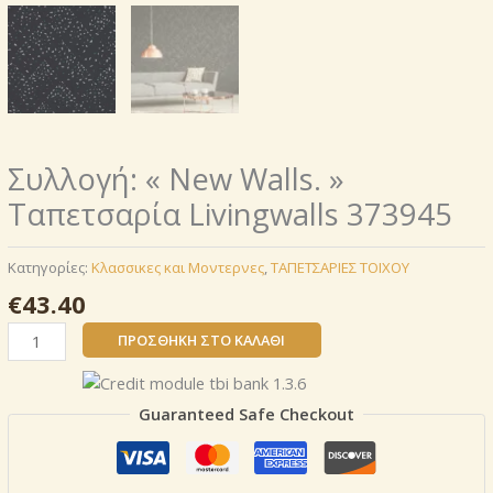
Συλλογή: « New Walls. »
Ταπετσαρία Livingwalls 373945
Κατηγορίες:
Κλασσικες και Μοντερνες
,
ΤΑΠΕΤΣΑΡΙΕΣ ΤΟΙΧΟΥ
€
43.40
Συλλογή:
ΠΡΟΣΘΉΚΗ ΣΤΟ ΚΑΛΆΘΙ
«
New
Walls.
Guaranteed Safe Checkout
»
Ταπετσαρία
Livingwalls