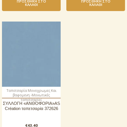
ΠΡΟΣΘΉΚΗ ΣΤΟ
ΠΡΟΣΘΉΚΗ ΣΤΟ
ΚΑΛΆΘΙ
ΚΑΛΆΘΙ
Ταπετσαρία Μονοχρωμες Και
βαφομενη -Μονωτικές
ταπετσαρίες
ΣΥΛΛΟΓΗ «ΑΝΘΟΦΟΡΙΑ»AS
Création ταπετσαρία 372626
€
43.40