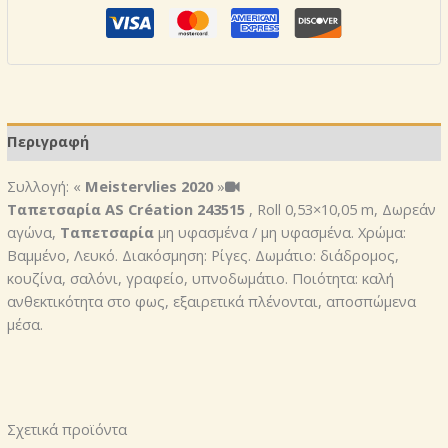
βαφομενη
AS
Création
243515
ποσότητα
Περιγραφή
Συλλογή: «
Meistervlies 2020
»
Ταπετσαρία AS Création 243515
, Roll 0,53×10,05 m, Δωρεάν
αγώνα,
Ταπετσαρία
μη υφασμένα / μη υφασμένα. Χρώμα:
Βαμμένο, Λευκό. Διακόσμηση: Ρίγες. Δωμάτιο: διάδρομος,
κουζίνα, σαλόνι, γραφείο, υπνοδωμάτιο. Ποιότητα: καλή
ανθεκτικότητα στο φως, εξαιρετικά πλένονται, αποσπώμενα
μέσα.
Σχετικά προϊόντα