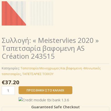
Συλλογή: « Meistervlies 2020 »
Ταπετσαρία βαφομενη AS
Création 243515
Κατηγορίες:
Ταπετσαρία Μονοχρωμες Και βαφομενη -Μονωτικές
ταπετσαρίες
,
ΤΑΠΕΤΣΑΡΙΕΣ ΤΟΙΧΟΥ
€
37.20
Συλλογή:
ΠΡΟΣΘΉΚΗ ΣΤΟ ΚΑΛΆΘΙ
« Meistervlies
2020 »
Ταπετσαρία
Guaranteed Safe Checkout