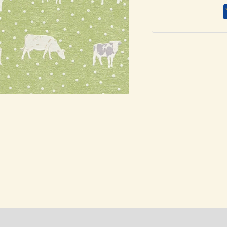
AS
Création
324592
ποσότητα