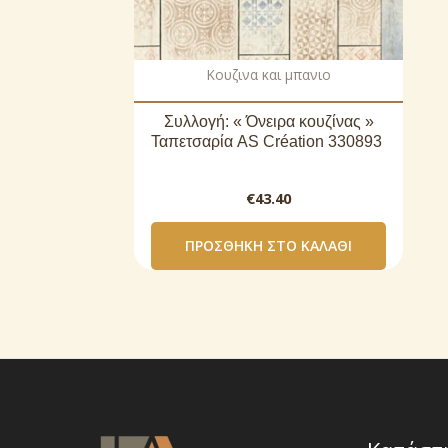
Κουζινα και μπανιο
Συλλογή: « Όνειρα κουζίνας »
Ταπετσαρία AS Création 330893
€
43.40
ΠΡΟΣΘΉΚΗ ΣΤΟ ΚΑΛΆΘΙ