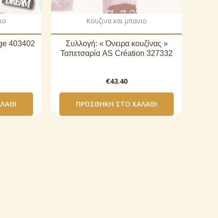
ιο
Κουζινα και μπανιο
age 403402
Συλλογή: « Όνειρα κουζίνας »
Ταπετσαρία AS Création 327332
€
43.40
ΛΆΘΙ
ΠΡΟΣΘΉΚΗ ΣΤΟ ΚΑΛΆΘΙ