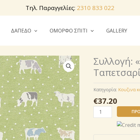
Τηλ. Παραγγελίες:
2310 833 022
ΔΑΠΕΔΟ
ΟΜΟΡΦΟ ΣΠΙΤΙ
GALLERY
Συλλογή: 
Ταπετσαρί
Κατηγορία:
Κουζινα κ
€
37.20
Συλλογή:
ΠΡΟ
« Όνειρα
κουζίνας »
Ταπετσαρία