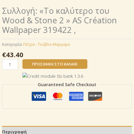
Συλλογή: «Το καλύτερο του
Wood & Stone 2 » AS Création
Wallpaper 319422 ,
Κατηγορία:
Πέτρα - Τούβλο-Μαρμαρο
€
43.40
Συλλογή:
ΠΡΟΣΘΉΚΗ ΣΤΟ ΚΑΛΆΘΙ
«Το
καλύτερο
του
Guaranteed Safe Checkout
Wood
&
Stone
2
»
AS
Création
Περιγραφή