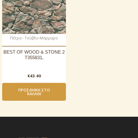
Πέτρα - Τούβλο-Μαρμαρο
BEST OF WOOD & STONE 2
T355831,
€
43.40
ΠΡΟΣΘΉΚΗ ΣΤΟ
ΚΑΛΆΘΙ