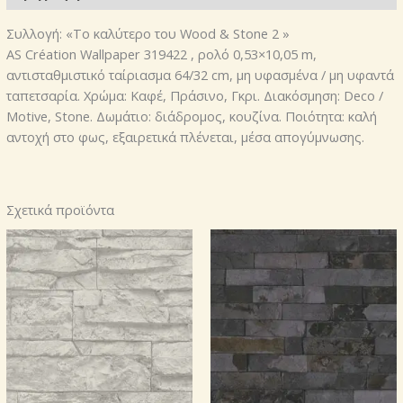
Wallpaper
319422
Συλλογή: «Το καλύτερο του Wood & Stone 2 »
,
AS Création Wallpaper 319422 , ρολό 0,53×10,05 m,
ποσότητα
αντισταθμιστικό ταίριασμα 64/32 cm, μη υφασμένα / μη υφαντά
ταπετσαρία. Χρώμα: Καφέ, Πράσινο, Γκρι. Διακόσμηση: Deco /
Motive, Stone. Δωμάτιο: διάδρομος, κουζίνα. Ποιότητα: καλή
αντοχή στο φως, εξαιρετικά πλένεται, μέσα απογύμνωσης.
Σχετικά προϊόντα