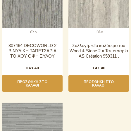
Ξύλο
Ξύλο
307464 DECOWORLD 2
Συλλογή: «Το καλύτερο του
ΒΙΝΥΛΙΚΗ ΤΑΠΕΤΣΑΡΙΑ
Wood & Stone 2 » Ταπετσαρία
ΤΟΙΧΟΥ ΟΨΗ ΞΥΛΟΥ
AS Création 959311 ,
€
43.40
€
43.40
ΠΡΟΣΘΉΚΗ ΣΤΟ
ΠΡΟΣΘΉΚΗ ΣΤΟ
ΚΑΛΆΘΙ
ΚΑΛΆΘΙ