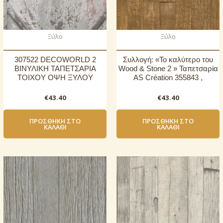
Ξύλο
Ξύλο
307522 DECOWORLD 2
Συλλογή: «Το καλύτερο του
ΒΙΝΥΛΙΚΗ ΤΑΠΕΤΣΑΡΙΑ
Wood & Stone 2 » Ταπετσαρία
ΤΟΙΧΟΥ ΟΨΗ ΞΥΛΟΥ
AS Création 355843 ,
€
43.40
€
43.40
ΠΡΟΣΘΉΚΗ ΣΤΟ
ΠΡΟΣΘΉΚΗ ΣΤΟ
ΚΑΛΆΘΙ
ΚΑΛΆΘΙ