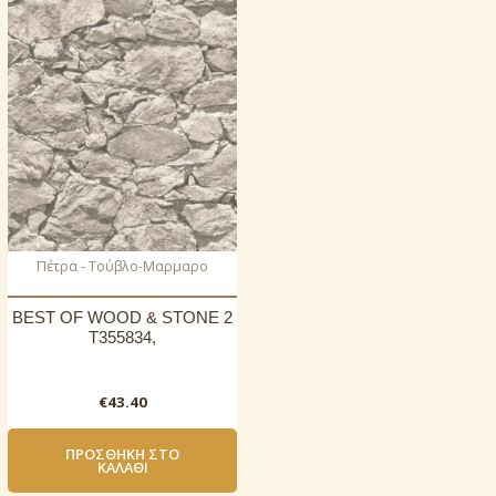
Πέτρα - Τούβλο-Μαρμαρο
BEST OF WOOD & STONE 2
T355834,
€
43.40
ΠΡΟΣΘΉΚΗ ΣΤΟ
ΚΑΛΆΘΙ