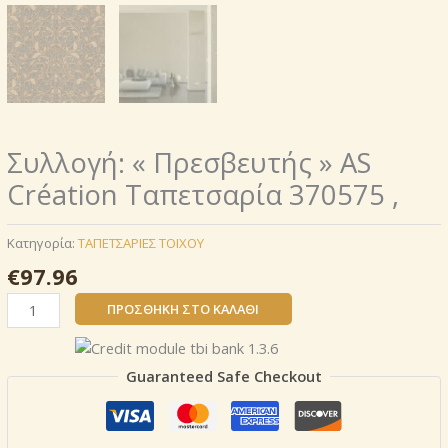
Συλλογή: « Πρεσβευτής » AS
Création Ταπετσαρία 370575 ,
Κατηγορία:
ΤΑΠΕΤΣΑΡΙΕΣ ΤΟΙΧΟΥ
€
97.96
Συλλογή:
ΠΡΟΣΘΉΚΗ ΣΤΟ ΚΑΛΆΘΙ
«
Πρεσβευτής
»
Guaranteed Safe Checkout
AS
Création
Ταπετσαρία