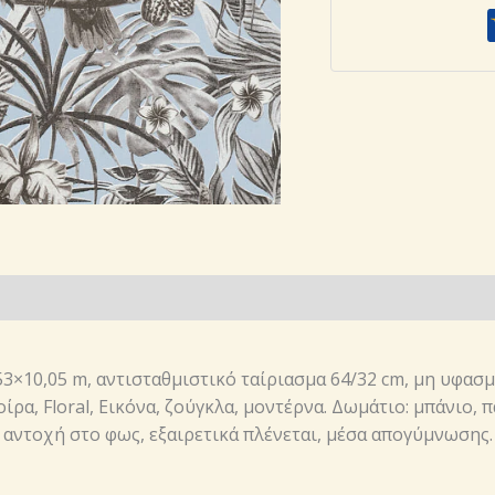
Ταπετσαρία
AS
Création
372103
,
ποσότητα
,53×10,05 m, αντισταθμιστικό ταίριασμα 64/32 cm, μη υφασ
οίρα, Floral, Εικόνα, ζούγκλα, μοντέρνα. Δωμάτιο: μπάνιο,
 αντοχή στο φως, εξαιρετικά πλένεται, μέσα απογύμνωσης.