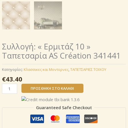
Συλλογή: « Ερμιτάζ 10 »
Ταπετσαρία AS Création 341441
Κατηγορίες:
Κλασσικες και Μοντερνες
,
ΤΑΠΕΤΣΑΡΙΕΣ ΤΟΙΧΟΥ
€
43.40
Συλλογή:
ΠΡΟΣΘΉΚΗ ΣΤΟ ΚΑΛΆΘΙ
« Ερμιτάζ
10 »
Ταπετσαρία
Guaranteed Safe Checkout
AS
Création
341441