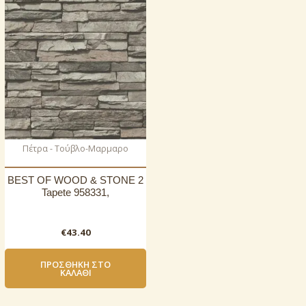
Πέτρα - Τούβλο-Μαρμαρο
BEST OF WOOD & STONE 2
Tapete 958331,
€
43.40
ΠΡΟΣΘΉΚΗ ΣΤΟ
ΚΑΛΆΘΙ