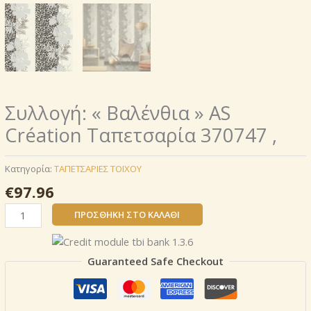
Συλλογή: « Βαλένθια » AS
Création Ταπετσαρία 370747 ,
Κατηγορία:
ΤΑΠΕΤΣΑΡΙΕΣ ΤΟΙΧΟΥ
€
97.96
Συλλογή:
ΠΡΟΣΘΉΚΗ ΣΤΟ ΚΑΛΆΘΙ
«
Βαλένθια
»
Guaranteed Safe Checkout
AS
Création
Ταπετσαρία