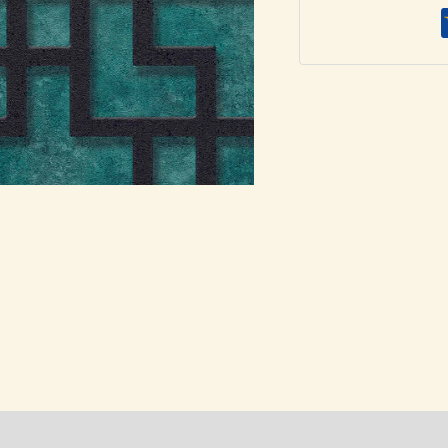
»
Ταπετσαρία
AS
Création
374651
,
ποσότητα