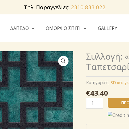
Τηλ. Παραγγελίες:
2310 833 022
ΔΑΠΕΔΟ
ΟΜΟΡΦΟ ΣΠΙΤΙ
GALLERY
Συλλογή: 
Ταπετσαρί
Κατηγορίες:
3D και γ
€
43.40
Συλλογή:
ΠΡΟ
«
Ασιατική
Σύντηξη